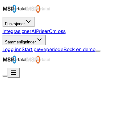
Funksjoner
Integrasjoner
AI
Priser
Om oss
Sammenligninger
Logg inn
Start prøveperiode
Book en demo