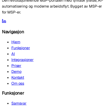
Den revolusjonerende MSP-portalen med lynrask ytelse, AI-
automatisering og moderne arbeidsflyt. Bygget av MSP-er
for MSP-er.
Navigasjon
Hjem
Funksjoner
AI
Integrasjoner
Priser
Demo
Kontakt
Om oss
Funksjoner
Samsvar