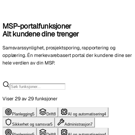
MSP-portalfunksjoner
Alt kundene dine trenger
Samsvarssynlighet, prosjektsporing, rapportering og
opplæring. Én merkevarebasert portal der kundene dine ser
hele verdien av din MSP.
Viser 29 av 29 funksjoner
Planlegging
5
Drift
8
AI og automatisering
4
Sikkerhet og samsvar
5
Administrasjon
7
Planlegging
5
Drift
8
AI og automatisering
4